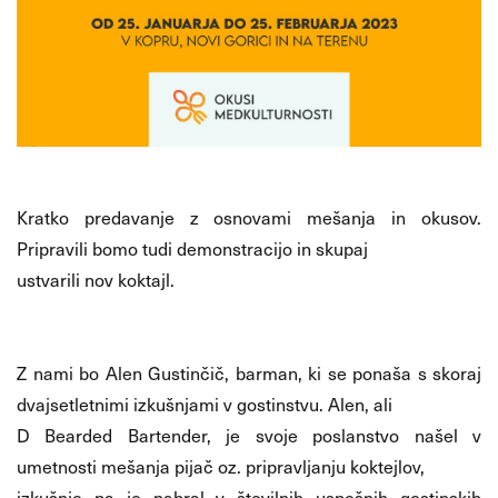
Kratko predavanje z osnovami mešanja in okusov.
Pripravili bomo tudi demonstracijo in skupaj
ustvarili nov koktajl.
Z nami bo Alen Gustinčič, barman, ki se ponaša s skoraj
dvajsetletnimi izkušnjami v gostinstvu. Alen, ali
D Bearded Bartender, je svoje poslanstvo našel v
umetnosti mešanja pijač oz. pripravljanju koktejlov,
izkušnje pa je nabral v številnih uspešnih gostinskih