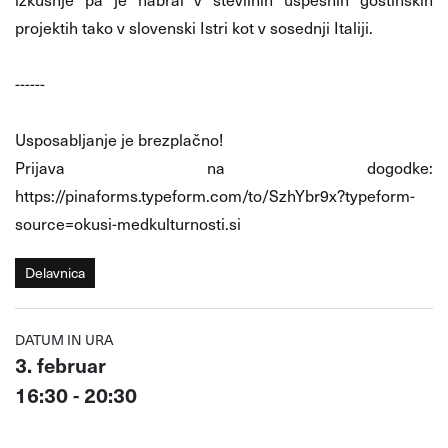
projektih tako v slovenski Istri kot v sosednji Italiji.
------
Usposabljanje je brezplačno!
Prijava na dogodke:
https://pinaforms.typeform.com/to/SzhYbr9x?typeform-
source=okusi-medkulturnosti.si
Delavnica
DATUM IN URA
3. februar
16:30 - 20:30