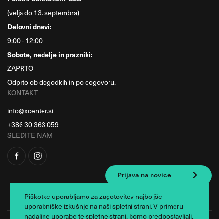
(velja do 13. septembra)
Delovni dnevi:
9:00 - 12:00
Sobote, nedelje in prazniki:
ZAPRTO
Odprto ob dogodkih in po dogovoru.
KONTAKT
info@xcenter.si
+386 30 363 059
SLEDITE NAM
Prijava na novice
Piškotke uporabljamo za zagotovitev najboljše
uporabniške izkušnje na naši spletni strani. V primeru
nadaljne uporabe te spletne strani, bomo predpostavljali,