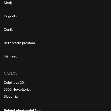
Mediji
Dogodki
Cenik
Rezervacija prostora
Hišni red
NASLOV
Delpinova 20,
5000 Nova Gorica
Slovenija
Poletni obratovalni čas: