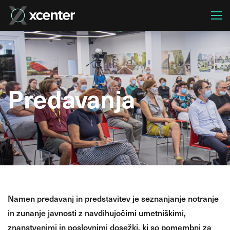
Predavanja
Namen predavanj in predstavitev je seznanjanje notranje
in zunanje javnosti z navdihujočimi umetniškimi,
znanstvenimi in poslovnimi dosežki, ki so pomembni za