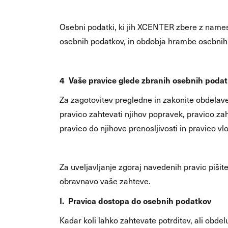
Osebni podatki, ki jih XCENTER zbere z namest
osebnih podatkov, in obdobja hrambe osebnih p
4 Vaše pravice glede zbranih osebnih poda
Za zagotovitev pregledne in zakonite obdelav
pravico zahtevati njihov popravek, pravico zaht
pravico do njihove prenosljivosti in pravico 
Za uveljavljanje zgoraj navedenih pravic pišit
obravnavo vaše zahteve.
I. Pravica dostopa do osebnih podatkov
Kadar koli lahko zahtevate potrditev, ali obd