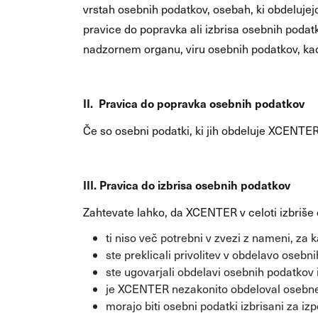
vrstah osebnih podatkov, osebah, ki obdelujej
pravice do popravka ali izbrisa osebnih podatk
nadzornem organu, viru osebnih podatkov, kad
II. Pravica do popravka osebnih podatkov
Če so osebni podatki, ki jih obdeluje XCENTE
III. Pravica do izbrisa osebnih podatkov
Zahtevate lahko, da XCENTER v celoti izbriše 
ti niso več potrebni v zvezi z nameni, za ka
ste preklicali privolitev v obdelavo oseb
ste ugovarjali obdelavi osebnih podatkov in
je XCENTER nezakonito obdeloval osebne 
morajo biti osebni podatki izbrisani za i