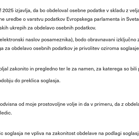
! 2025 izjavlja, da bo obdeloval osebne podatke v skladu z velj
lošne uredbe o varstvu podatkov Evropskega parlamenta in Svet
ijskih ukrepih za obdelavo osebnih podatkov.
n elektronski naslov posameznika), bodo obravnavani izključno
a za obdelavo osebnih podatkov je privolitev oziroma soglasje
al zakonito in pregledno ter le za namen, za katerega so bili p
dobju do preklica soglasja.
odvisna od moje prostovoljne volje in da v primeru, da z obdel
ledic.
lic soglasja ne vpliva na zakonitost obdelave na podlagi soglas