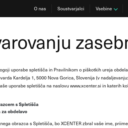
O nas
Soustvarjalci
Vsebine
 varovanju zaseb
ogoji uporabe spletišča in Pravilnikom o piškotkih ureja obdela
rda Kardelja 1, 5000 Nova Gorica, Slovenija (v nadaljevanju:
aše uporabe spletišča na naslovu www.xcenter.si in katerih kol
razcem s Spletišča
a za obdelavo
tnega obrazca s Spletišča, bo XCENTER zbral vaše ime, priim