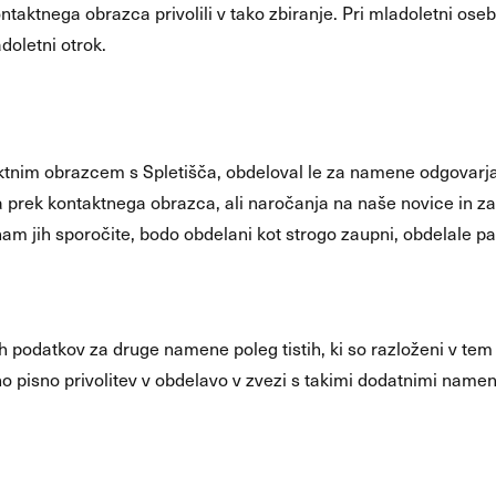
ontaktnega obrazca privolili v tako zbiranje. Pri mladoletni osebi,
adoletni otrok.
nim obrazcem s Spletišča, obdeloval le za namene odgovarja
ta prek kontaktnega obrazca, ali naročanja na naše novice in z
 nam jih sporočite, bodo obdelani kot strogo zaupni, obdelale 
h podatkov za druge namene poleg tistih, ki so razloženi v tem
dno pisno privolitev v obdelavo v zvezi s takimi dodatnimi namen