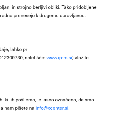
ni in strojno berljivi obliki. Tako pridobljene
osredno prenesejo k drugemu upravljavcu.
je, lahko pri
: 012309730, spletišče:
www.ip-rs.si
) vložite
h, ki jih pošljemo, je jasno označeno, da smo
 da nam pišete na
info@xcenter.si.