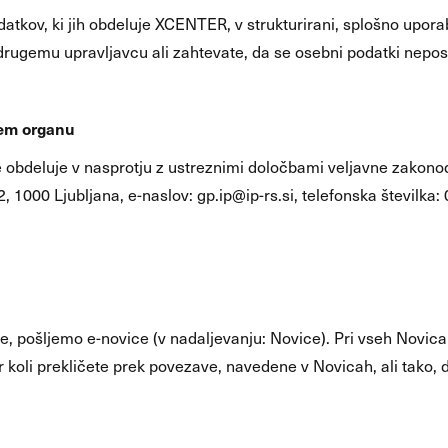
kov, ki jih obdeluje XCENTER, v strukturirani, splošno uporablja
drugemu upravljavcu ali zahtevate, da se osebni podatki nep
nem organu
bdeluje v nasprotju z ustreznimi določbami veljavne zakonoda
 1000 Ljubljana, e-naslov: gp.ip@ip-rs.si, telefonska številka
e, pošljemo e-novice (v nadaljevanju: Novice). Pri vseh Novica
r koli prekličete prek povezave, navedene v Novicah, ali tako,