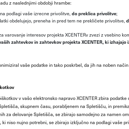
adu z naslednjimi obdobji hrambe:
do preklica privolitve
na podlagi vaše izrecne privolitve,
;
d
tki obdelujejo, preneha in pred tem ne prekličete privolitve,
za varovanje interesov projekta XCENTERv zvezi z vsebino kom
 vaših zahtevkov in zahtevkov projekta
XCENTER
, ki izhajaj
imiziral vaše podatke in tako poskrbel, da jih na noben način
škotkov
 piškotkov v vašo elektronsko napravo XCENTER zbira podatke o
Spletišča, skupnem času, porabljenem na Spletišču, in premika
venih za delovanje Spletišča, se zbirajo samodejno za namen o
 ki niso nujno potrebni, se zbirajo izključno na podlagi vaše pri