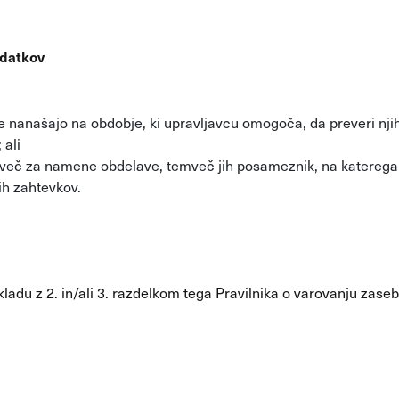
odatkov
:
e nanašajo na obdobje, ki upravljavcu omogoča, da preveri nji
 ali
eč za namene obdelave, temveč jih posameznik, na katerega s
nih zahtevkov.
kladu z 2. in/ali 3. razdelkom tega Pravilnika o varovanju zaseb
.