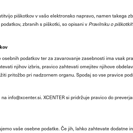
itvijo piškotkov v vašo elektronsko napravo, namen takega zbi
odatkov, zbranih s piškotki, so opisani v
Pravilniku o piškotki
tkov
e osebnih podatkov ter za zavarovanje zasebnosti ima vsak pra
evati njihov izbris, pravico zahtevati omejitev njihove obdelave
vložiti pritožbo pri nadzornem organu. Spodaj so vse pravice p
e na info@xcenter.si. XCENTER si pridržuje pravico do preverjan
elujemo vaše osebne podatke. Če jih, lahko zahtevate dodatne 