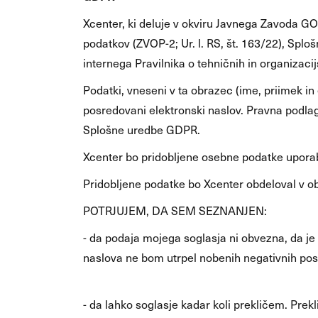
Xcenter, ki deluje v okviru Javnega Zavoda GO
podatkov (ZVOP-2; Ur. l. RS, št. 163/22), Sp
internega Pravilnika o tehničnih in organizac
Podatki, vneseni v ta obrazec (ime, priimek i
posredovani elektronski naslov. Pravna podlag
Splošne uredbe GDPR.
Xcenter bo pridobljene osebne podatke uporablj
Pridobljene podatke bo Xcenter obdeloval v ob
POTRJUJEM, DA SEM SEZNANJEN:
- da podaja mojega soglasja ni obvezna, da je 
naslova ne bom utrpel nobenih negativnih pos
- da lahko soglasje kadar koli prekličem. Prek