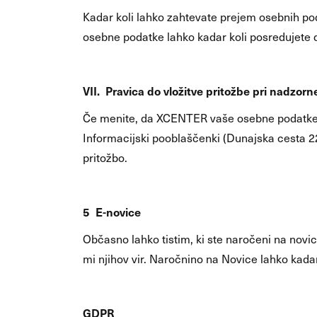
Kadar koli lahko zahtevate prejem osebnih podat
osebne podatke lahko kadar koli posredujete 
VII. Pravica do vložitve pritožbe pri nadzor
Če menite, da XCENTER vaše osebne podatke o
Informacijski pooblaščenki (Dunajska cesta 22,
pritožbo.
5 E-novice
Občasno lahko tistim, ki ste naročeni na novic
mi njihov vir. Naročnino na Novice lahko kada
GDPR