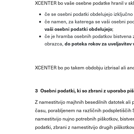
XCENTER bo vaše osebne podatke hranil v skl
če se osebni podatki obdelujejo izključno 
če namen, za katerega se vaši osebni poda
vaši osebni podatki obdelujejo
;
če je hramba osebnih podatkov bistvena 
do poteka rokov za uveljavitev
obrazca,
XCENTER bo po takem obdobju izbrisal ali anon
3 Osebni podatki, ki so zbrani z uporabo pi
Z namestitvijo majhnih besedilnih datotek ali
času, porabljenem na različnih podspletiščih 
namestitvijo nujno potrebnih piškotkov, bist
podatki, zbrani z namestitvijo drugih piškotkov,