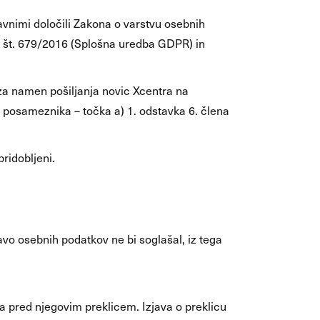
avnimi določili Zakona o varstvu osebnih
a št. 679/2016 (Splošna uredba GDPR) in
 za namen pošiljanja novic Xcentra na
 posameznika – točka a) 1. odstavka 6. člena
ridobljeni.
avo osebnih podatkov ne bi soglašal, iz tega
ja pred njegovim preklicem. Izjava o preklicu