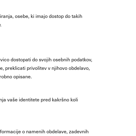
ranja, osebe, ki imajo dostop do takih
h
.
vico dostopati do svojih osebnih podatkov,
, preklicati privolitev v njihovo obdelavo,
odrobno opisane.
ja vaše identitete pred kakršno koli
informacije o namenih obdelave, zadevnih