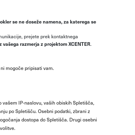
okler se ne doseže namena, za katerega se
unikacije, prejete prek kontaktnega
o iz vašega razmerja z projektom
XCENTER
.
 ni mogoče pripisati vam.
 vašem IP-naslovu, vaših obiskih Spletišča,
nju po Spletišču. Osebni podatki, zbrani z
mogočanja dostopa do Spletišča. Drugi osebni
volitve.