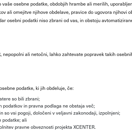
o vaše osebne podatke, obdobjih hrambe ali merilih, uporabljen
ov ali omejitve njihove obdelave, pravice do ugovora njihovi ob
ar osebni podatki niso zbrani od vas, in obstoju avtomatizira
R, nepopolni ali netočni, lahko zahtevate popravek takih oseb
osebne podatke, ki jih obdeluje, če:
tere so bili zbrani;
nih podatkov in pravna podlaga ne obstaja več;
 so vsi pogoji, določeni v veljavni zakonodaji, izpolnjeni;
podatke; ali
zpolnitev pravne obveznosti projekta XCENTER.