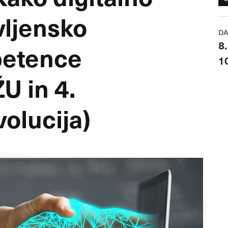
vljensko
DA
8.
petence
1
U in 4.
volucija)