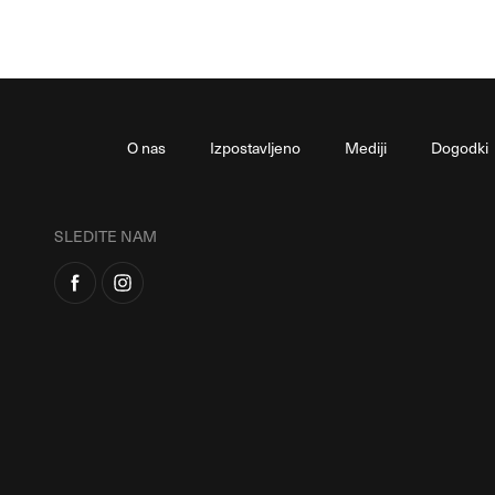
O nas
Izpostavljeno
Mediji
Dogodki
SLEDITE NAM