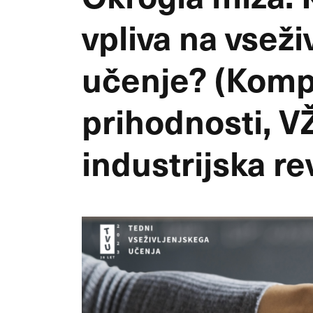
vpliva na vseži
učenje? (Kom
prihodnosti, VŽ
industrijska re