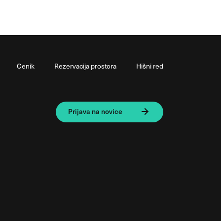
Cenik
Rezervacija prostora
Hišni red
Prijava na novice