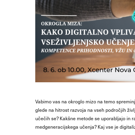
Vabimo vas na okroglo mizo na temo spreminja
glede na hitrost razvoja na vseh področjih živ
učečih se? Kakšne metode se uporabljajo in ra
medgeneracijskega učenja? Kaj vse je digitaliz