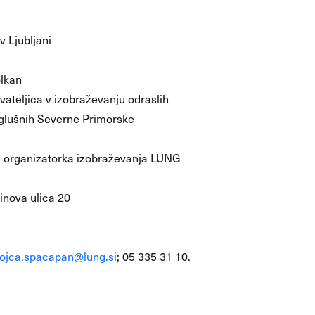
v Ljubljani
olkan
ateljica v izobraževanju odraslih
aglušnih Severne Primorske
 organizatorka izobraževanja LUNG
inova ulica 20
ojca.spacapan@lung.si
; 05 335 31 10.