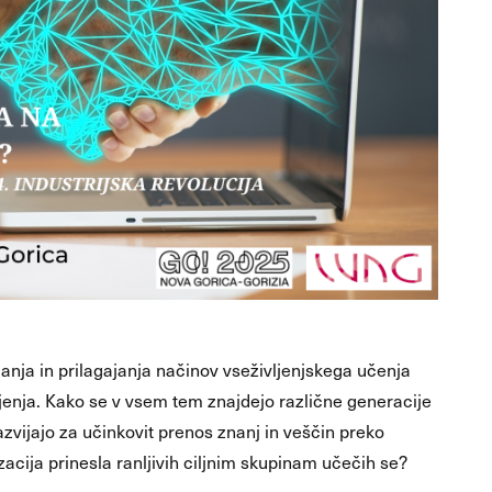
nja in prilagajanja načinov vseživljenjskega učenja
ljenja. Kako se v vsem tem znajdejo različne generacije
zvijajo za učinkovit prenos znanj in veščin preko
acija prinesla ranljivih ciljnim skupinam učečih se?