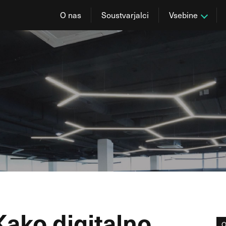
O nas
Soustvarjalci
Vsebine
Kako digitalno
O