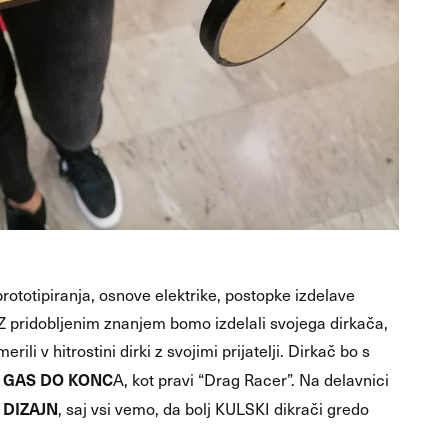
rototipiranja, osnove elektrike, postopke izdelave
Z pridobljenim znanjem bomo izdelali svojega dirkača,
li v hitrostini dirki z svojimi prijatelji. Dirkač bo s
GAS DO KONC
l
A, kot pravi “Drag Racer”. Na delavnici
 DIZAJN
, saj vsi vemo, da bolj KULSKI dikrači gredo