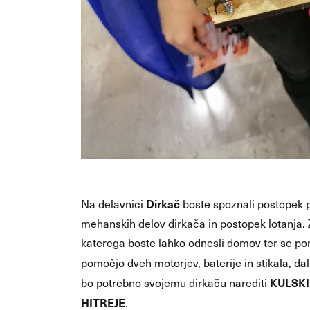
Dirkač
Na delavnici
boste spoznali postopek p
mehanskih delov dirkača in postopek lotanja. 
katerega boste lahko odnesli domov ter se pomeri
pomočjo dveh motorjev, baterije in stikala, da
KULSKI
bo potrebno svojemu dirkaču narediti
HITREJE
.