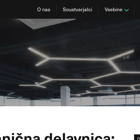
O nas
Soustvarjalci
Vsebine
hnična delavnica:
D