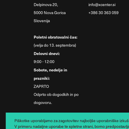
Delpinova 20,
info@xcenter.si
5000 Nova Gorica
+386 30 363 059
Slovenija
Poletni obratovalni čas:
(velja do 13. septembra)
Delovni dnevi:
9:00 - 12:00
Sobote, nedelje in
prazniki:
ZAPRTO
Odprto ob dogodkih in po
dogovoru.
Piškotke uporabljamo za zagotovitev najboljše uporabniške izkušnj
V primeru nadaljne uporabe te spletne strani, bomo predpostavljali