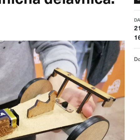
DA
2
16
Do