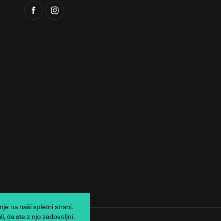
e na naši spletni strani.
, da ste z njo zadovoljni.