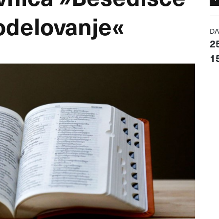
odelovanje«
DA
2
15