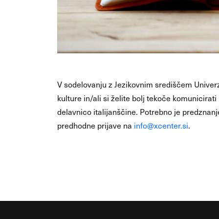
V sodelovanju z Jezikovnim središčem Univerz
kulture in/ali si želite bolj tekoče komunicira
delavnico italijanščine. Potrebno je predznanj
predhodne prijave na
info@xcenter.si
.