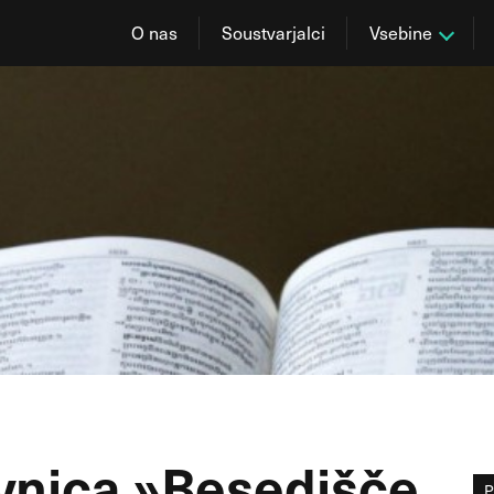
O nas
Soustvarjalci
Vsebine
avnica »Besedišče
P