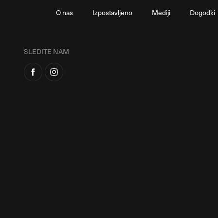
O nas
Izpostavljeno
Mediji
Dogodki
SLEDITE NAM