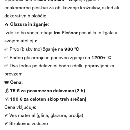
enakomerne ploskve za oblikovanje krožnikov, skled ali
dekorativnih ploščic.
Glazura in žganje:
🔥
Iris Plešnar
Izdelke bo vodja tečaja
posušila in žgala v
svojem ateljeju:
980 °C
✅ Prvo (biskvitno) žganje na
1200+ °C
✅ Ročno glaziranje in ponovno žganje na
✅ Dva tedna po delavnici bodo izdelki pripravljeni za
prevzem
Cena:
🎟
75 € za posamezno delavnico (2 h)
💰
190 € za celoten sklop treh srečanj
💰
Cena vključuje:
✔ Ves material (glina, glazure, orodja)
✔ Strokovno vodstvo