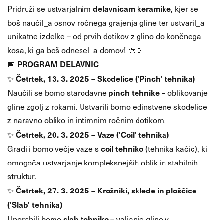
delavnicam keramike
Pridruži se ustvarjalnim
, kjer se
boš naučil_a osnov ročnega grajenja gline ter ustvaril_a
unikatne izdelke – od prvih dotikov z glino do končnega
kosa, ki ga boš odnesel_a domov! 🎨🏺
PROGRAM DELAVNIC
📅
Četrtek, 13. 3. 2025 – Skodelice ('Pinch' tehnika)
✨
pinch tehnike
Naučili se bomo starodavne
– oblikovanje
gline zgolj z rokami. Ustvarili bomo edinstvene skodelice
z naravno obliko in intimnim ročnim dotikom.
Četrtek, 20. 3. 2025 – Vaze ('Coil' tehnika)
✨
coil tehniko
Gradili bomo večje vaze s
(tehnika kačic), ki
omogoča ustvarjanje kompleksnejših oblik in stabilnih
struktur.
Četrtek, 27. 3. 2025 – Krožniki, sklede in ploščice
✨
('Slab' tehnika)
slab tehniko
Uporabili bomo
– valjanje gline v