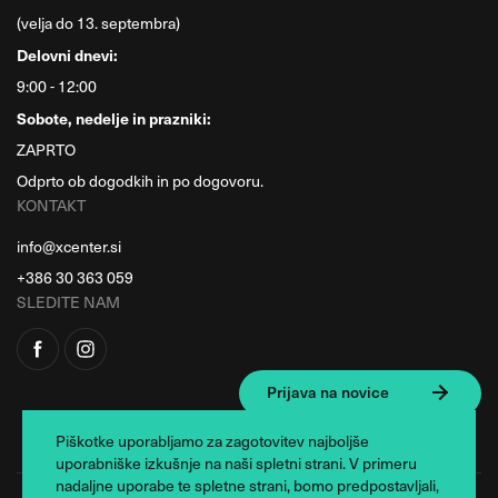
(velja do 13. septembra)
Delovni dnevi:
9:00 - 12:00
Sobote, nedelje in prazniki:
ZAPRTO
Odprto ob dogodkih in po dogovoru.
KONTAKT
info@xcenter.si
+386 30 363 059
SLEDITE NAM
Prijava na novice
Piškotke uporabljamo za zagotovitev najboljše
uporabniške izkušnje na naši spletni strani. V primeru
nadaljne uporabe te spletne strani, bomo predpostavljali,