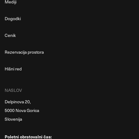
Mediji
Dogodki
Cenik
Rezervacija prostora
Hišni red
NASLOV
Delpinova 20,
5000 Nova Gorica
Slovenija
Poletni obratovalni čas: