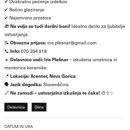
✔ Dvakratno pečenje izdelkov
✔ Ročno glaziranje
✔ Najemnino prostora
Na voljo so tudi darilni boni!
🎁
Idealno darilo za ljubitelje
ustvarjanja.
Obvezna prijava:
📝
iris.plesnar@gmail.com
Info:
📞
070 354 918
Delavnico vodi:
Iris Plešnar
🔹
– izkušena umetnica in
mentorica keramike.
Lokacija:
Xcenter, Nova Gorica
📍
Jezik dogodka:
🗣
Slovenščina
Ne zamudi – ustvarjalna izkušnja te čaka!
🔗
🎨🏺✨
Delavnica
Glina
DATUM IN URA